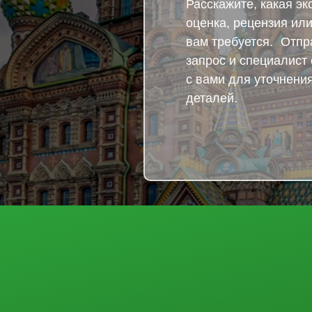
Расскажите, какая эк
оценка, рецензия или
вам требуется. Отпр
запрос и специалист
с вами для уточнени
деталей.