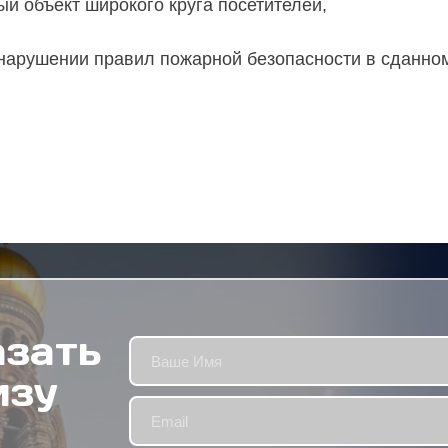
ый объект широкого круга посетителей,
нарушении правил пожарной безопасности в сданном
азать
изу