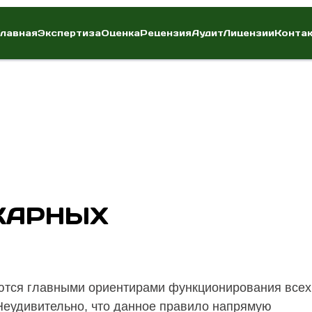
Главная
Экспертиза
Оценка
Рецензия
Аудит
Лицензии
Конта
ЖАРНЫХ
яются главными ориентирами функционирования всех
Неудивительно, что данное правило напрямую